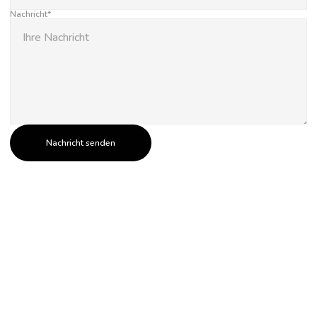
Nachricht*
Nachricht senden
Send message
be. KONTAKT
be. INTERIOR STUDIO
Lehmweg 34