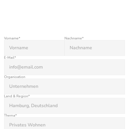
S
E
N
D
E
N
S
I
E
U
N
S
E
I
N
E
A
N
F
R
A
G
E
Vorname*
Nachname*
E-Mail*
Organisation
Land & Region*
Thema*